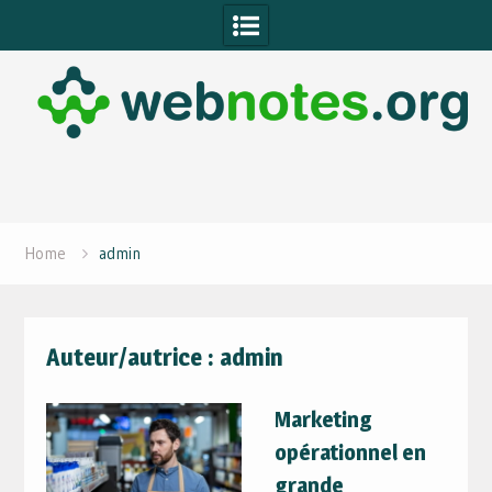
Skip
to
content
Home
admin
Auteur/autrice :
admin
Marketing
opérationnel en
grande